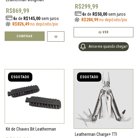
R$299,99
R$869,99
6
x de
R$50,00
sem juros
6
x de
R$145,00
sem juros
R$284,99
no depósito/pix
R$826,49
no depósito/pix
VER
Avise-me quando chegar!
ESGOTADO
ESGOTADO
Kit de Chaves Bit Leatherman
Leatherman Charge+ TTI