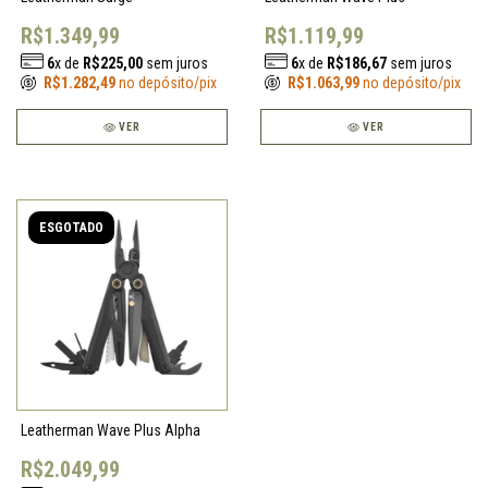
R$1.349,99
R$1.119,99
6
x de
R$225,00
sem juros
6
x de
R$186,67
sem juros
R$1.282,49
no depósito/pix
R$1.063,99
no depósito/pix
VER
VER
ESGOTADO
Leatherman Wave Plus Alpha
R$2.049,99