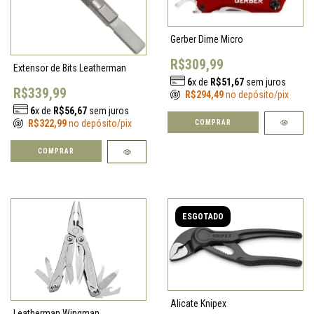
Gerber Dime Micro
R$309,99
Extensor de Bits Leatherman
6
x de
R$51,67
sem juros
R$339,99
R$294,49
no depósito/pix
6
x de
R$56,67
sem juros
R$322,99
no depósito/pix
COMPRAR
COMPRAR
ESGOTADO
Alicate Knipex
Leatherman Wingman