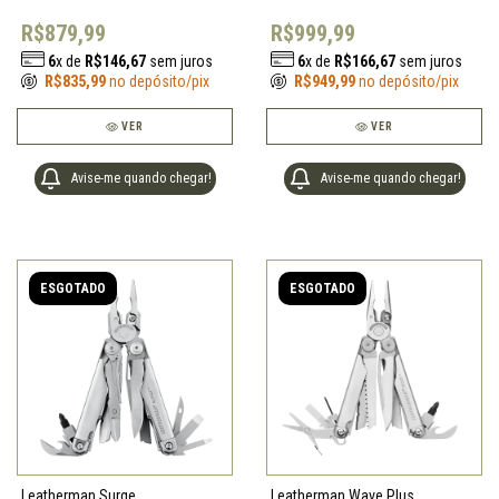
R$879,99
R$999,99
6
x de
R$146,67
sem juros
6
x de
R$166,67
sem juros
R$835,99
no depósito/pix
R$949,99
no depósito/pix
VER
VER
Avise-me quando chegar!
Avise-me quando chegar!
ESGOTADO
ESGOTADO
Leatherman Surge
Leatherman Wave Plus