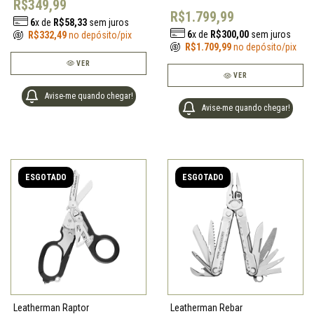
R$349,99
R$1.799,99
6
x de
R$58,33
sem juros
6
x de
R$300,00
sem juros
R$332,49
no depósito/pix
R$1.709,99
no depósito/pix
VER
VER
Avise-me quando chegar!
Avise-me quando chegar!
ESGOTADO
ESGOTADO
Leatherman Raptor
Leatherman Rebar