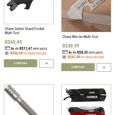
Chave Gerber Shard Pocket
Multi-Tool
Chave Nite Ize Multi-Tool
R$69,99
R$49,99
6
x de
R$11,67
sem juros
6
x de
R$8,33
sem juros
R$66,49
no depósito/pix
R$47,49
no depósito/pix
COMPRAR