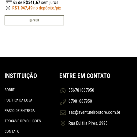
6
x de
R$341,67
sem juros
R$1.947,49
no depósito/pix
VER
INSTITUIÇÃO
ENTRE EM CONTATO
SOBRE
556781067950
POLÍTICA DA LOJA
67981067950
PRAZO DE ENTREGA
sac@aventureirostore.com.br
TROCAS E DEVOLUÇÕES
Rua Eulália Pires, 2995
CONTATO