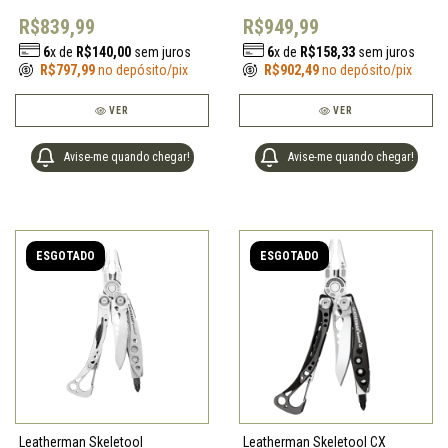
R$839,99
R$949,99
6
x de
R$140,00
sem juros
6
x de
R$158,33
sem juros
R$797,99
no depósito/pix
R$902,49
no depósito/pix
VER
VER
Avise-me quando chegar!
Avise-me quando chegar!
ESGOTADO
ESGOTADO
Leatherman Skeletool
Leatherman Skeletool CX