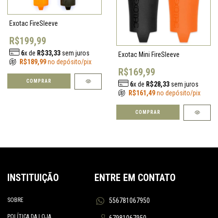
Exotac FireSleeve
R$199,99
6
x de
R$33,33
sem juros
Exotac Mini FireSleeve
R$189,99
no depósito/pix
R$169,99
COMPRAR
6
x de
R$28,33
sem juros
R$161,49
no depósito/pix
COMPRAR
INSTITUIÇÃO
ENTRE EM CONTATO
SOBRE
556781067950
POLÍTICA DA LOJA
67981067950