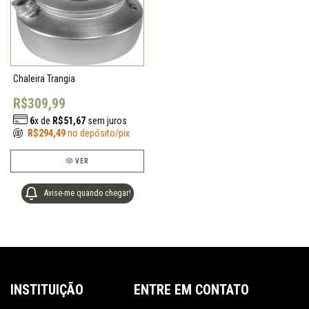
Chaleira Trangia
R$309,99
6
x de
R$51,67
sem juros
R$294,49
no depósito/pix
VER
Avise-me quando chegar!
INSTITUIÇÃO
ENTRE EM CONTATO