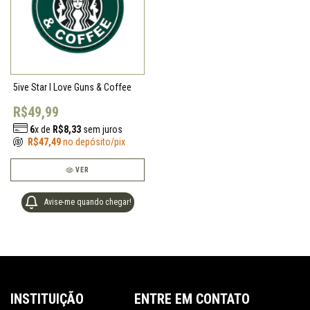
5ive Star I Love Guns & Coffee
R$49,99
6
x de
R$8,33
sem juros
R$47,49
no depósito/pix
VER
Avise-me quando chegar!
INSTITUIÇÃO
ENTRE EM CONTATO