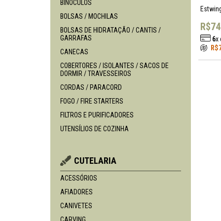
BINÓCULOS
Estwin
BOLSAS / MOCHILAS
R$74
BOLSAS DE HIDRATAÇÃO / CANTIS /
GARRAFAS
6
x
R$7
CANECAS
COBERTORES / ISOLANTES / SACOS DE
DORMIR / TRAVESSEIROS
CORDAS / PARACORD
FOGO / FIRE STARTERS
FILTROS E PURIFICADORES
UTENSÍLIOS DE COZINHA
CUTELARIA
ACESSÓRIOS
AFIADORES
CANIVETES
CARVING