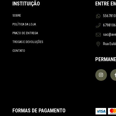
CASSTROM
INSTITUIÇÃO
ENTRE E
CHAVES KNIVES
SOBRE
5567810
CIVIVI
CLORIN
POLÍTICA DA LOJA
6798106
CNOC OUTDOORS
PRAZO DE ENTREGA
sac@aven
COGHLAN'S
TROCAS E DEVOLUÇÕES
Rua Eulál
COLDSTEEL
CONTATO
CONDOR KNIFE
PERMANE
CURTLO
DD HAMMOCKS
DEMKO
DEUTER
DMT
EBERLESTOCK
ENELOOP
FORMAS DE PAGAMENTO
ESBIT