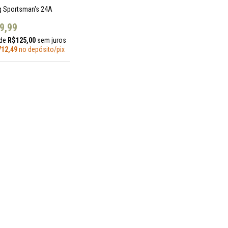
g Sportsman's 24A
9,99
 de
R$125,00
sem juros
12,49
no depósito/pix