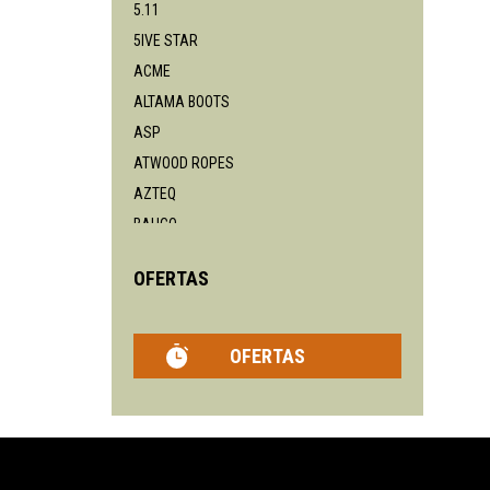
5.11
5IVE STAR
ACME
ALTAMA BOOTS
ASP
ATWOOD ROPES
AZTEQ
BAHCO
BENCHMADE
OFERTAS
BLACKHAWK
BÖKER
BEAVERCRAFT
OFERTAS
BPS
BUCK
BUSHNELL
CAMELBAK