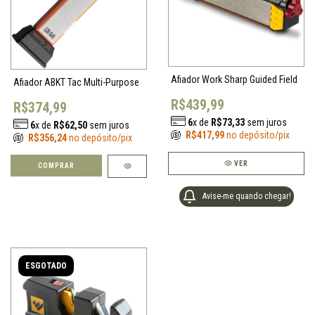
Afiador Work Sharp Guided Field
Afiador ABKT Tac Multi-Purpose
R$439,99
R$374,99
6
x de
R$73,33
sem juros
6
x de
R$62,50
sem juros
R$417,99
no depósito/pix
R$356,24
no depósito/pix
VER
Avise-me quando chegar!
ESGOTADO