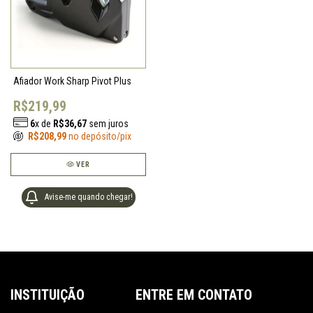
Afiador Work Sharp Pivot Plus
R$219,99
6
x de
R$36,67
sem juros
R$208,99
no depósito/pix
VER
Avise-me quando chegar!
INSTITUIÇÃO
ENTRE EM CONTATO