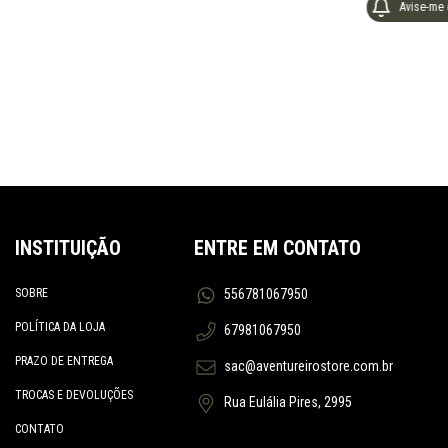
Avise-me
INSTITUIÇÃO
ENTRE EM CONTATO
SOBRE
556781067950
POLÍTICA DA LOJA
67981067950
PRAZO DE ENTREGA
sac@aventureirostore.com.br
TROCAS E DEVOLUÇÕES
Rua Eulália Pires, 2995
CONTATO