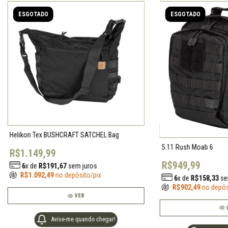
ESGOTADO
ESGOTADO
Helikon Tex BUSHCRAFT SATCHEL Bag
5.11 Rush Moab 6
R$1.149,99
R$949,99
6
x de
R$191,67
sem juros
R$1.092,49
no depósito/pix
6
x de
R$158,33
se
R$902,49
no depós
VER
Avise-me quando chegar!