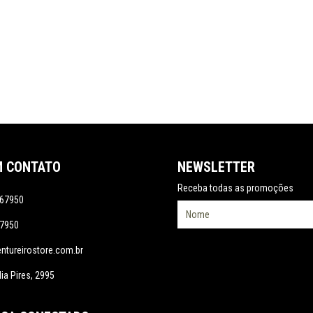
M CONTATO
NEWSLETTER
Receba todas as promoções
67950
7950
tureirostore.com.br
ia Pires, 2995