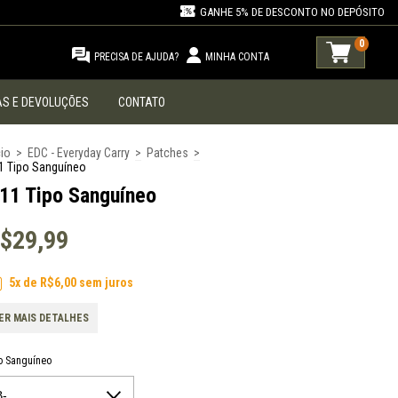
GANHE 5% DE DESCONTO NO DEPÓSITO
0
PRECISA DE AJUDA?
MINHA CONTA
S E DEVOLUÇÕES
CONTATO
cio
>
EDC - Everyday Carry
>
Patches
>
1 Tipo Sanguíneo
.11 Tipo Sanguíneo
$29,99
5
x de
R$6,00
sem juros
ER MAIS DETALHES
o Sanguíneo