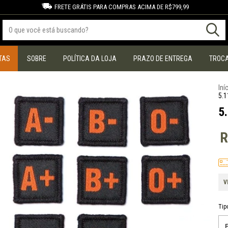
FRETE GRÁTIS PARA COMPRAS ACIMA DE R$799,99
TAS
SOBRE
POLÍTICA DA LOJA
PRAZO DE ENTREGA
TROCA
Iní
5.1
5
R
V
Tip