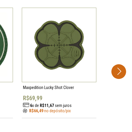
ESGOTADO
Maxpedition Lucky Shot Clover
5ive Star I Lov
R$69,99
R$49,99
6
x de
R$11,67
sem juros
6
x de
R$8,
R$66,49
no depósito/pix
R$47,49
no