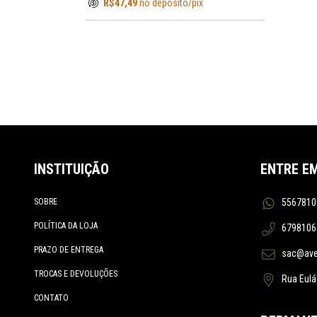
R$47,49
no depósito/pix
ESTWING
EXOTAC
FALLKNIVEN
FÊNIX
FIREBOX STOVE
FISKARS
GUEPARDO
GRÄNSFORS BRUK
INSTITUIÇÃO
ENTRE E
GERBER
GORILLA
SOBRE
5567810
HELIKON TEX
POLÍTICA DA LOJA
6798106
HULTAFORS
PRAZO DE ENTREGA
HUSQVARNA
sac@aven
INVICTUS
TROCAS E DEVOLUÇÕES
Rua Eulál
KA-BAR
CONTATO
KAMPA