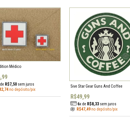
ition Médico
,99
 de
R$7,50
sem juros
5ive Star Gear Guns And Coffee
42,74
no depósito/pix
R$49,99
6
x de
R$8,33
sem juros
R$47,49
no depósito/pix