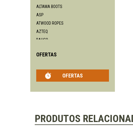
ALTAMA BOOTS
ASP
ATWOOD ROPES
AZTEQ
BAHCO
BENCHMADE
OFERTAS
BLACKHAWK
BÖKER
BEAVERCRAFT
OFERTAS
BPS
BUCK
BUSHNELL
CAMELBAK
CASSTROM
PRODUTOS RELACIONA
CHAVES KNIVES
CIVIVI