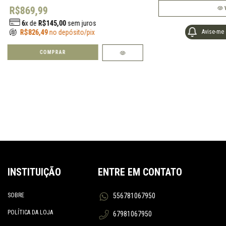
R$869,99
6
x de
R$145,00
sem juros
Avise-me
R$826,49
no depósito/pix
INSTITUIÇÃO
ENTRE EM CONTATO
SOBRE
556781067950
POLÍTICA DA LOJA
67981067950