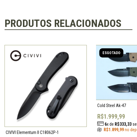
PRODUTOS RELACIONADOS
ESGOTADO
Cold Steel Ak-47
R$1.999,99
6
x de
R$333,33
se
R$1.899,99
no dep
CIVIVI Elementum II C18062P-1