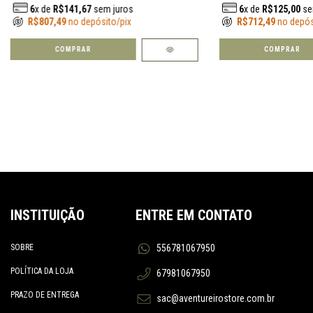
6
x de
R$141,67
sem juros
6
x de
R$125,00
se
R$807,49
no depósito/pix
R$712,49
no depós
INSTITUIÇÃO
ENTRE EM CONTATO
SOBRE
556781067950
POLÍTICA DA LOJA
67981067950
PRAZO DE ENTREGA
sac@aventureirostore.com.br