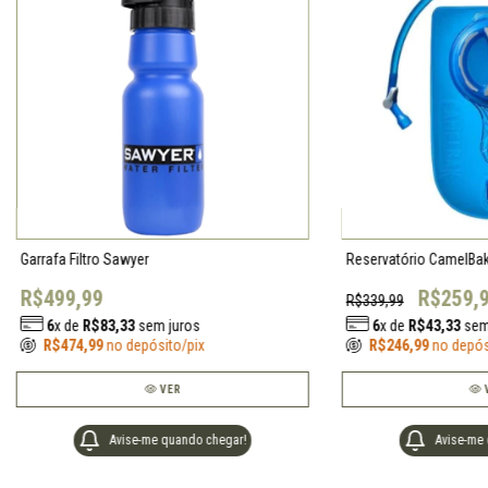
Garrafa Filtro Sawyer
Reservatório CamelBak
R$499,99
R$259,
R$339,99
6
x de
R$83,33
sem juros
6
x de
R$43,33
sem
R$474,99
no depósito/pix
R$246,99
no depós
VER
Avise-me quando chegar!
Avise-me