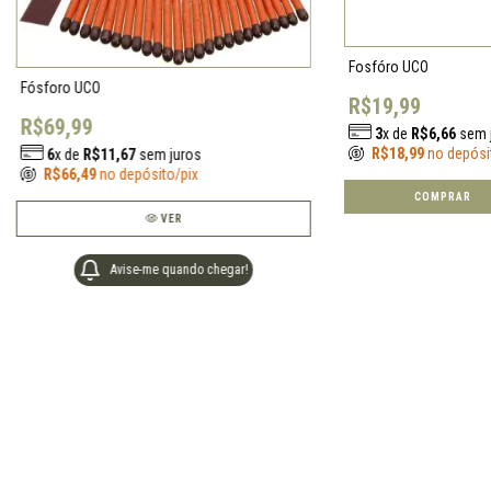
Fosfóro UCO
Fósforo UCO
R$19,99
R$69,99
3
x de
R$6,66
sem 
R$18,99
no depósi
6
x de
R$11,67
sem juros
R$66,49
no depósito/pix
VER
Avise-me quando chegar!