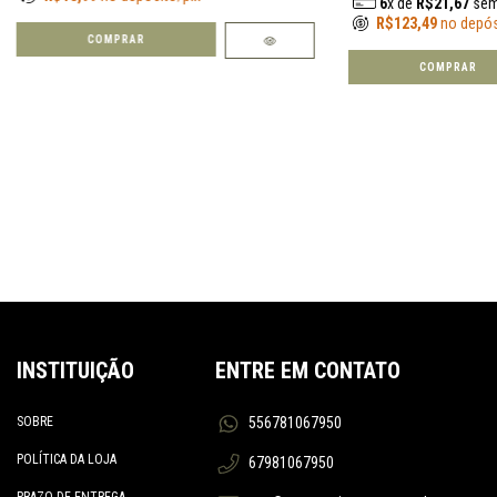
6
x de
R$21,67
sem
R$123,49
no depós
COMPRAR
COMPRAR
INSTITUIÇÃO
ENTRE EM CONTATO
SOBRE
556781067950
POLÍTICA DA LOJA
67981067950
PRAZO DE ENTREGA