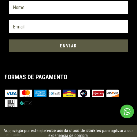
FORMAS DE PAGAMENTO
Ao navegar por este site
você aceita o uso de cookies
para agilizar a sua
Copyright Aventureiro Import LTDA - 21305151000128 - 2026. Todos os direitos
reservados.
experiência de compra.