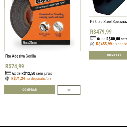
Pá Cold Steel Spetsna
R$479,99
6
x de
R$80,00
sem
R$455,99
no depós
Fita Adesiva Gorilla
R$74,99
6
x de
R$12,50
sem juros
R$71,24
no depósito/pix