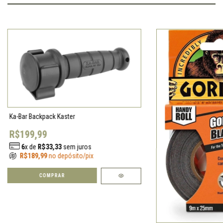
Ka-Bar Backpack Kaster
R$199,99
6
x de
R$33,33
sem juros
R$189,99
no depósito/pix