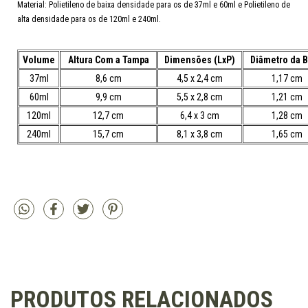
Material:
Polietileno de baixa densidade para os de 37ml e 60ml e Polietileno de
alta densidade para os de 120ml e 240ml.
Volume
Altura Com a Tampa
Dimensões (LxP)
Diâmetro da 
37ml
8,6 cm
4,5 x 2,4 cm
1,17 cm
60ml
9,9 cm
5,5 x 2,8 cm
1,21 cm
120ml
12,7 cm
6,4 x 3 cm
1,28 cm
240ml
15,7 cm
8,1 x 3,8 cm
1,65 cm
PRODUTOS RELACIONADOS