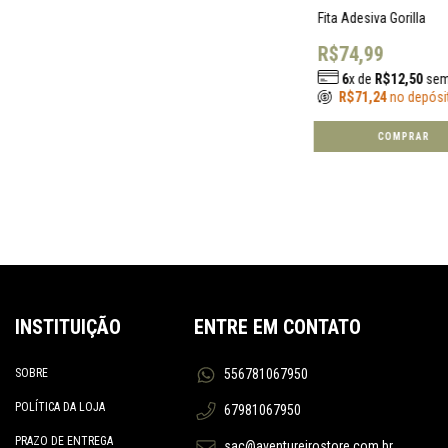
Fita Adesiva Gorilla
R$74,99
6
x de
R$12,50
sem
R$71,24
no depósi
INSTITUIÇÃO
ENTRE EM CONTATO
SOBRE
556781067950
POLÍTICA DA LOJA
67981067950
PRAZO DE ENTREGA
sac@aventureirostore.com.br