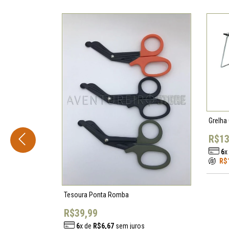
CLORIN
CNOC OUTDOORS
COGHLAN'S
COLDSTEEL
CONDOR KNIFE
CURTLO
DD HAMMOCKS
DEMKO
Grelha
DEUTER
R$13
DMT
6
x
EBERLESTOCK
R$
ENELOOP
ESBIT
Tesoura Ponta Romba
ESEE KNIVES
R$39,99
ESP
6
x de
R$6,67
sem juros
ESS