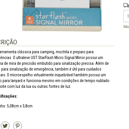
Ent
Não
CRIÇÃO
erramenta clássica para camping, mochila e preparo para
ncias. O ultraleve UST StarFlash Micro Signal Mirror possui um
ma de mira de precisão embutido para sinalização precisa. Além de
o para sinalização de emergência, também é útil para cuidados
ais. O microespelho virtualmente inquebrável também possui um
cio para lanyard e funciona mesmo em condições de tempo nublado
oite com luz da lua ou outras fontes de luz.
ificações:
ho: 5,08cm x 3,8cm