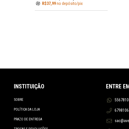
R$37,99
no depósito/pix
ESTWING
EXOTAC
FALLKNIVEN
FÊNIX
FIREBOX STOVE
FISKARS
GUEPARDO
GRÄNSFORS BRUK
GERBER
GORILLA
INSTITUIÇÃO
ENTRE E
HELIKON TEX
HULTAFORS
SOBRE
5567810
HUSQVARNA
POLÍTICA DA LOJA
6798106
INVICTUS
KA-BAR
PRAZO DE ENTREGA
sac@aven
KAMPA
TROCAS E DEVOLUÇÕES