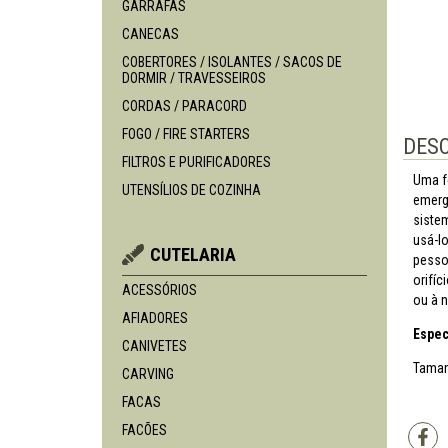
GARRAFAS
CANECAS
COBERTORES / ISOLANTES / SACOS DE
DORMIR / TRAVESSEIROS
CORDAS / PARACORD
FOGO / FIRE STARTERS
DES
FILTROS E PURIFICADORES
Uma f
UTENSÍLIOS DE COZINHA
emergê
siste
usá-l
CUTELARIA
pesso
orifí
ACESSÓRIOS
ou à n
AFIADORES
Espec
CANIVETES
Taman
CARVING
FACAS
FACÕES