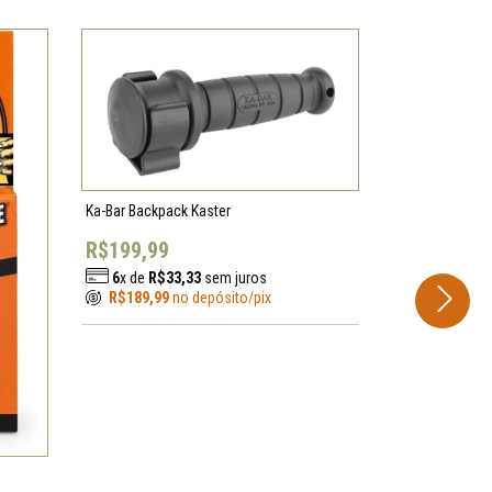
Ka-Bar Backpack Kaster
R$199,99
6
x de
R$33,33
sem juros
R$189,99
no depósito/pix
Porta Líquido 
R$30,99
6
x de
R$5,
R$29,44
no