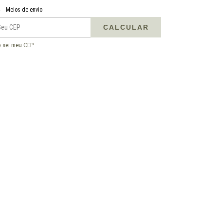
regas para o CEP:
ALTERAR CEP
Meios de envio
CALCULAR
 sei meu CEP