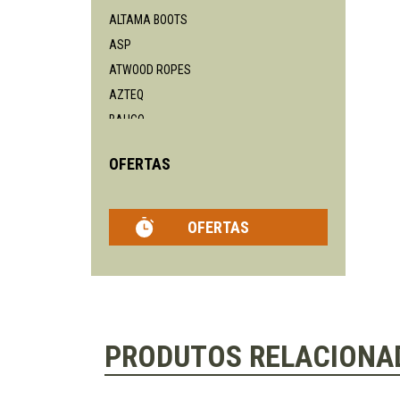
ALTAMA BOOTS
ASP
ATWOOD ROPES
AZTEQ
BAHCO
BENCHMADE
OFERTAS
BLACKHAWK
BÖKER
BEAVERCRAFT
OFERTAS
BPS
BUCK
BUSHNELL
CAMELBAK
CASSTROM
PRODUTOS RELACIONA
CHAVES KNIVES
CIVIVI