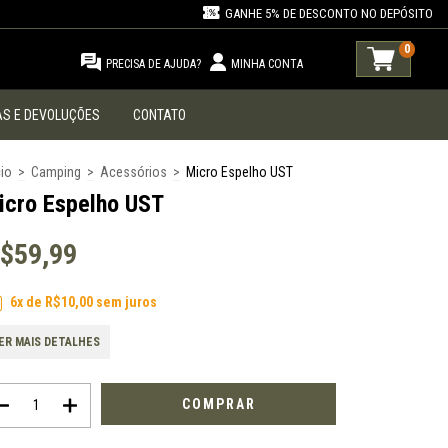
GANHE 5% DE DESCONTO NO DEPÓSITO
0
PRECISA DE AJUDA?
MINHA CONTA
S E DEVOLUÇÕES
CONTATO
cio
>
Camping
>
Acessórios
>
Micro Espelho UST
icro Espelho UST
$59,99
6
x de
R$10,00
sem juros
ER MAIS DETALHES