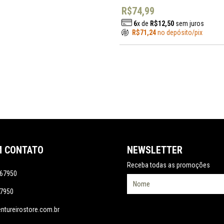
R$74,99
6
x de
R$12,50
sem juros
R$71,24
no depósito/pix
M CONTATO
NEWSLETTER
Receba todas as promoções
67950
7950
tureirostore.com.br