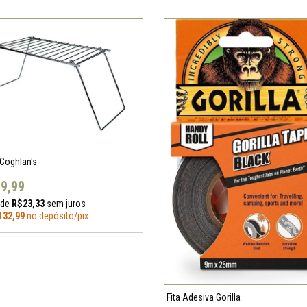
 Coghlan's
9,99
 de
R$23,33
sem juros
132,99
no depósito/pix
Fita Adesiva Gorilla