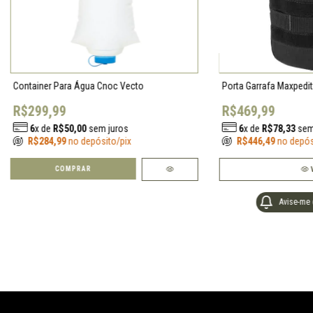
Container Para Água Cnoc Vecto
Porta Garrafa Maxpedit
R$299,99
R$469,99
6
x de
R$50,00
sem juros
6
x de
R$78,33
sem
R$284,99
no depósito/pix
R$446,49
no depós
COMPRAR
Avise-me