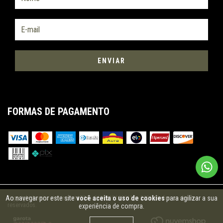
FORMAS DE PAGAMENTO
Ao navegar por este site
você aceita o uso de cookies
para agilizar a sua
Copyright Aventureiro Import LTDA - 21305151000128 - 2026. Todos os direitos
reservados.
experiência de compra.