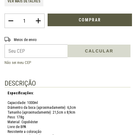
VER MAIS DETALHES
Entregas para o CEP:
ALTERAR CEP
Meios de envio
CALCULAR
Não sei meu CEP
DESCRIÇÃO
Especificações:
Capacidade: 1000ml
Diâmentro da boca (aproximadamente): 6,3cm
Tamanho (aproximadamente): 21,5cm x 8,9cm
Peso: 178g
Material: Copoliéster
Livre de BPA
Resistente a coloração