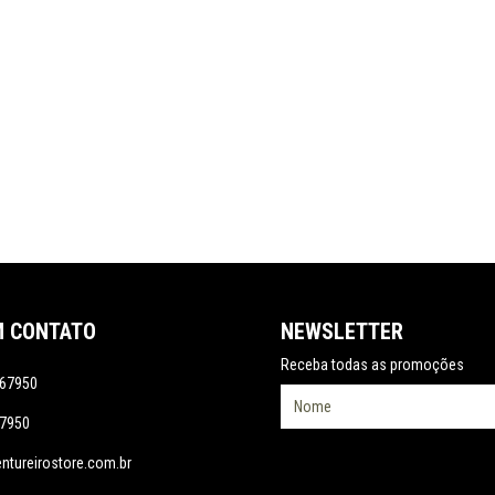
M CONTATO
NEWSLETTER
Receba todas as promoções
67950
7950
tureirostore.com.br