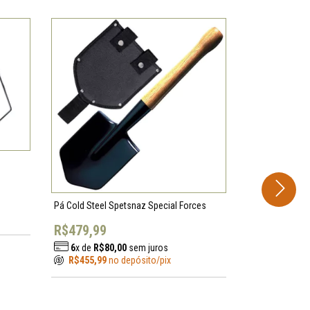
Ka-Bar Backpac
R$199,99
6
x de
R$33
R$189,99
n
Pá Cold Steel Spetsnaz Special Forces
R$479,99
6
x de
R$80,00
sem juros
R$455,99
no depósito/pix