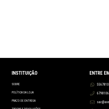
ESTWING
EXOTAC
FALLKNIVEN
FÊNIX
FIREBOX STOVE
FISKARS
GUEPARDO
GRÄNSFORS BRUK
GERBER
GORILLA
INSTITUIÇÃO
ENTRE E
HELIKON TEX
HULTAFORS
SOBRE
5567810
HUSQVARNA
POLÍTICA DA LOJA
6798106
INVICTUS
KA-BAR
PRAZO DE ENTREGA
sac@aven
KAMPA
TROCAS E DEVOLUÇÕES