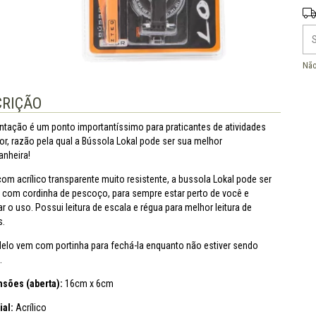
Ent
Não
CRIÇÃO
entação é um ponto importantíssimo para praticantes de atividades
r, razão pela qual a Bússola Lokal pode ser sua melhor
nheira!
com acrílico transparente muito resistente, a bussola Lokal pode ser
 com cordinha de pescoço, para sempre estar perto de você e
tar o uso. Possui leitura de escala e régua para melhor leitura de
.
elo vem com portinha para fechá-la enquanto não estiver sendo
.
sões (aberta):
16cm x 6cm
ial:
Acrílico