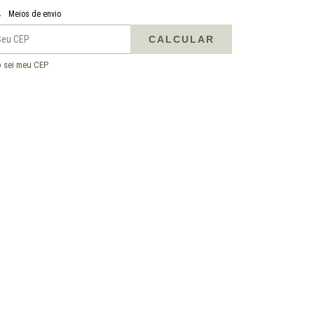
regas para o CEP:
ALTERAR CEP
Meios de envio
CALCULAR
 sei meu CEP