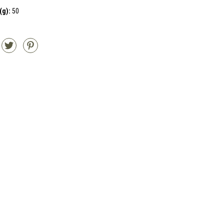
(g):
50