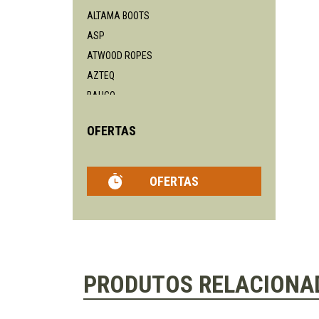
ALTAMA BOOTS
ASP
ATWOOD ROPES
AZTEQ
BAHCO
BENCHMADE
OFERTAS
BLACKHAWK
BÖKER
BEAVERCRAFT
OFERTAS
BPS
BUCK
BUSHNELL
CAMELBAK
CASSTROM
PRODUTOS RELACIONA
CHAVES KNIVES
CIVIVI