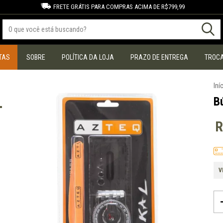
FRETE GRÁTIS PARA COMPRAS ACIMA DE R$799,99
TAS
SOBRE
POLÍTICA DA LOJA
PRAZO DE ENTREGA
TROCA
Iní
B
R
V