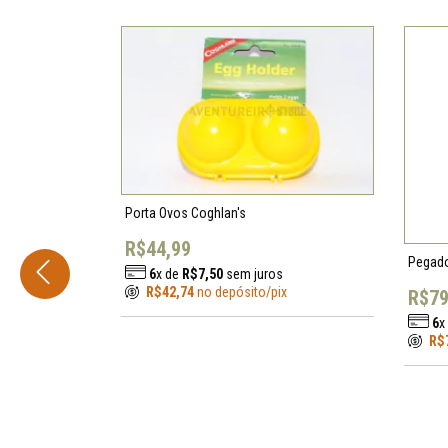
CLORIN
CNOC OUTDOORS
COGHLAN'S
COLDSTEEL
CONDOR KNIFE
CURTLO
DD HAMMOCKS
Porta Ovos Coghlan's
DEMKO
R$44,99
DEUTER
Pegado
DMT
6
x de
R$7,50
sem juros
R$42,74
no depósito/pix
R$79
EBERLESTOCK
6
x
ENELOOP
R$
os
ESBIT
x
ESEE KNIVES
ESP
ESS