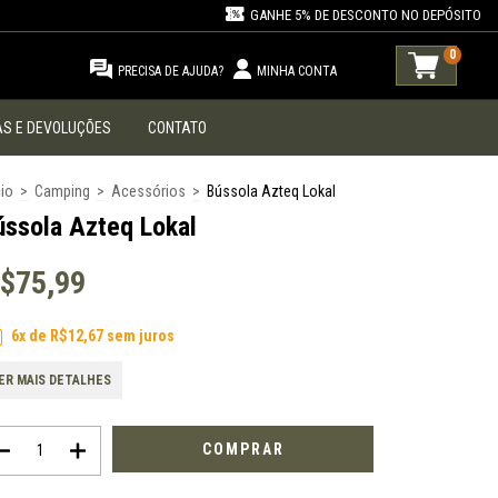
GANHE 5% DE DESCONTO NO DEPÓSITO
0
PRECISA DE AJUDA?
MINHA CONTA
S E DEVOLUÇÕES
CONTATO
cio
>
Camping
>
Acessórios
>
Bússola Azteq Lokal
ússola Azteq Lokal
$75,99
6
x de
R$12,67
sem juros
ER MAIS DETALHES