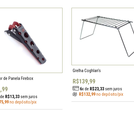
Grelha Coghlan's
r de Panela Firebox
R$139,99
,99
6
x de
R$23,33
sem juros
R$132,99
no depósito/pix
 de
R$13,33
sem juros
75,99
no depósito/pix