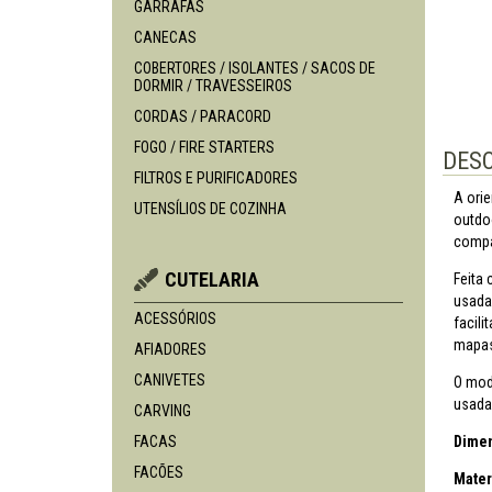
GARRAFAS
CANECAS
COBERTORES / ISOLANTES / SACOS DE
DORMIR / TRAVESSEIROS
CORDAS / PARACORD
FOGO / FIRE STARTERS
DES
FILTROS E PURIFICADORES
A ori
UTENSÍLIOS DE COZINHA
outdoo
compa
CUTELARIA
Feita 
usada
ACESSÓRIOS
facili
mapas
AFIADORES
CANIVETES
O mod
usada
CARVING
FACAS
Dimen
FACÕES
Mater